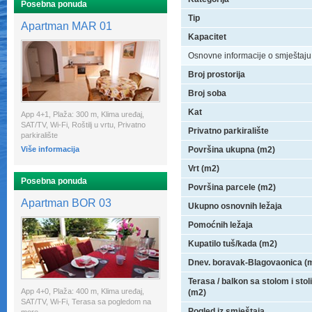
Posebna ponuda
Tip
Apartman MAR 01
Kapacitet
Osnovne informacije o smještaju
Broj prostorija
Broj soba
Kat
App 4+1, Plaža: 300 m, Klima uređaj,
SAT/TV, Wi-Fi, Roštilj u vrtu, Privatno
Privatno parkiralište
parkiralište
Više informacija
Površina ukupna (m2)
Vrt (m2)
Posebna ponuda
Površina parcele (m2)
Apartman BOR 03
Ukupno osnovnih ležaja
Pomoćnih ležaja
Kupatilo tuš/kada (m2)
Dnev. boravak-Blagovaonica (
Terasa / balkon sa stolom i sto
App 4+0, Plaža: 400 m, Klima uređaj,
(m2)
SAT/TV, Wi-Fi, Terasa sa pogledom na
Pogled iz smještaja