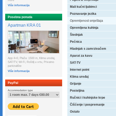
more
Više informacija
Mali kućni ljubimci
Poznavanje jezika
Posebna ponuda
Opremljenost smještaja
Apartman KRA 01
Opremljena kuhinja
Štednjak
Pećnica
Hladnjak s zamrzivačem
Aparat za kavu
App 4+0, Plaža: 1500 m, Klima uređaj,
SAT/TV, Wi-Fi, Roštilj u vrtu, Privatno
SAT-TV
parkiralište
Internet point
Više informacija
Klima uređaj
PayPal
Grijanje
Accommodation type
Posteljina
Ručnici i kuhinjske krpe
Čišćenje i pospremanje
Ostalo