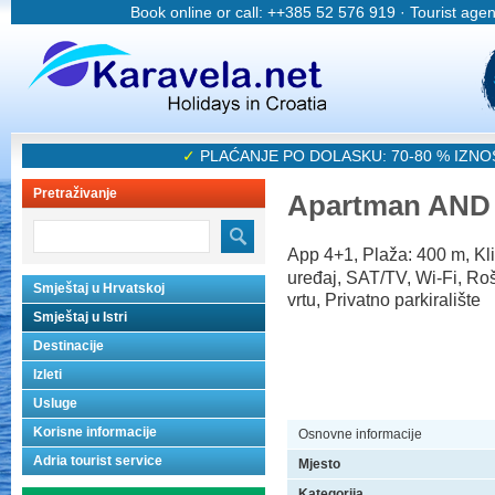
Book online or call: ++385 52 576 919 · Tourist age
✓
PLAĆANJE PO DOLASKU: 70-80 % IZN
Pretraživanje
Apartman AND
App 4+1, Plaža: 400 m, Kl
uređaj, SAT/TV, Wi-Fi, Rošt
Smještaj u Hrvatskoj
vrtu, Privatno parkiralište
Smještaj u Istri
Destinacije
Izleti
Usluge
Korisne informacije
Osnovne informacije
Adria tourist service
Mjesto
Kategorija