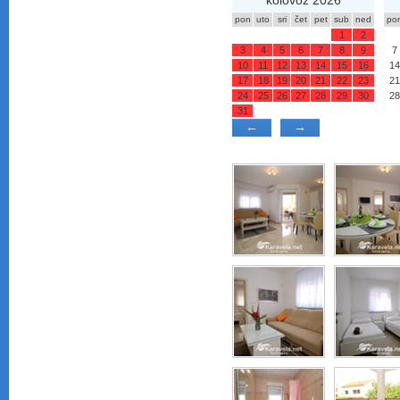
kolovoz 2026
pon
uto
sri
čet
pet
sub
ned
po
1
2
3
4
5
6
7
8
9
7
10
11
12
13
14
15
16
14
17
18
19
20
21
22
23
21
24
25
26
27
28
29
30
28
31
←
→