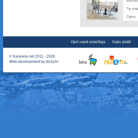
Broj os
Tip smj
Cijena
Opći uvjeti smještaja
Kako platiti
©
Karavela.net
2011 - 2026
Web-development by
dizzy.hr