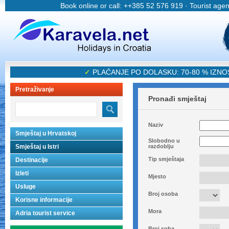
Book online or call: ++385 52 576 919 · Tourist age
✓
PLAĆANJE PO DOLASKU: 70-80 % IZN
Pretraživanje
Pronađi smještaj
Naziv
Smještaj u Hrvatskoj
Slobodno u
Smještaj u Istri
razdoblju
Tip smještaja
Destinacije
Izleti
Mjesto
Usluge
Broj osoba
Korisne informacije
Mora
Adria tourist service
Broj soba