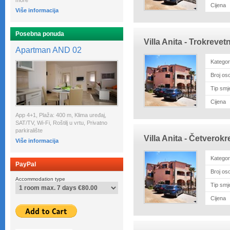
more
Cijena
Više informacija
Posebna ponuda
Villa Anita - Trokreve
Apartman AND 02
Kategor
Broj os
Tip smj
Cijena
App 4+1, Plaža: 400 m, Klima uređaj,
SAT/TV, Wi-Fi, Roštilj u vrtu, Privatno
parkiralište
Villa Anita - Četverok
Više informacija
Kategor
PayPal
Broj os
Accommodation type
Tip smj
Cijena