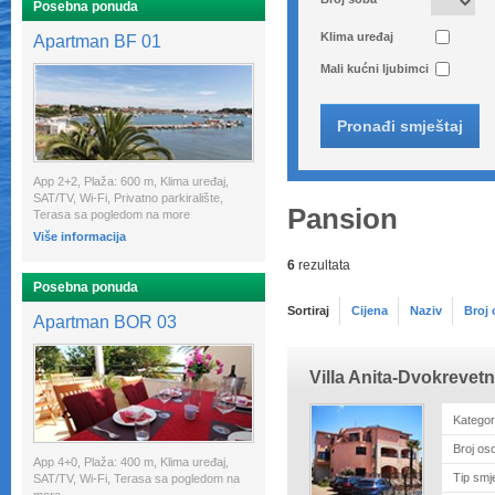
Posebna ponuda
Klima uređaj
Apartman BF 01
Mali kućni ljubimci
App 2+2, Plaža: 600 m, Klima uređaj,
SAT/TV, Wi-Fi, Privatno parkiralište,
Pansion
Terasa sa pogledom na more
Više informacija
6
rezultata
Posebna ponuda
Sortiraj
Cijena
Naziv
Broj
Apartman BOR 03
Villa Anita-Dvokrevet
Kategor
Broj os
App 4+0, Plaža: 400 m, Klima uređaj,
Tip smj
SAT/TV, Wi-Fi, Terasa sa pogledom na