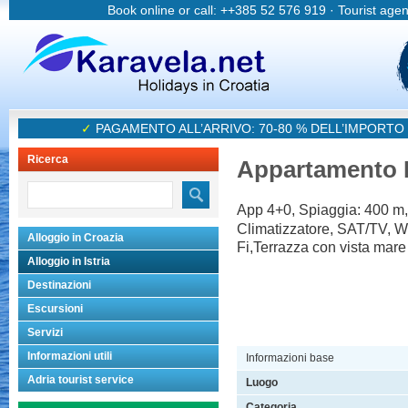
Book online or call: ++385 52 576 919 · Tourist age
✓
PAGAMENTO ALL’ARRIVO: 70-80 % DELL’IMPORTO
Ricerca
Appartamento
App 4+0, Spiaggia: 400 m,
Climatizzatore, SAT/TV, W
Alloggio in Croazia
Fi,Terrazza con vista mare
Alloggio in Istria
Destinazioni
Escursioni
Servizi
Informazioni utili
Informazioni base
Adria tourist service
Luogo
Categoria