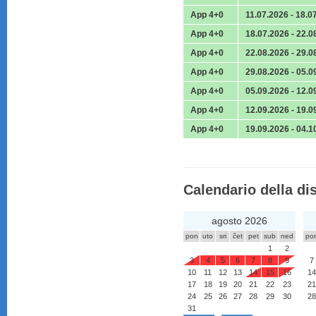
App 4+0
11.07.2026 - 18.0
App 4+0
18.07.2026 - 22.0
App 4+0
22.08.2026 - 29.0
App 4+0
29.08.2026 - 05.0
App 4+0
05.09.2026 - 12.0
App 4+0
12.09.2026 - 19.0
App 4+0
19.09.2026 - 04.1
Calendario della dis
agosto 2026
pon
uto
sri
čet
pet
sub
ned
po
1
2
3
4
5
6
7
8
9
7
10
11
12
13
14
15
16
14
17
18
19
20
21
22
23
21
24
25
26
27
28
29
30
28
31