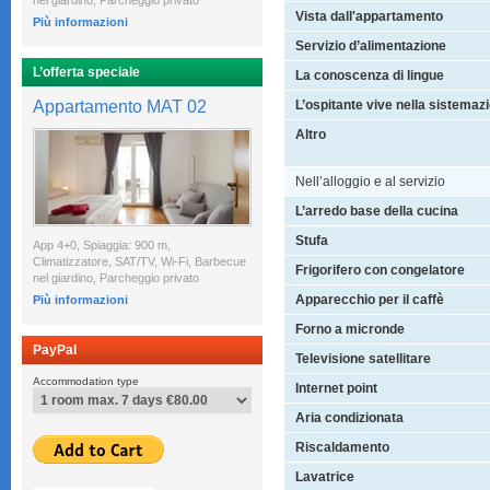
nel giardino, Parcheggio privato
Vista dall'appartamento
Più informazioni
Servizio d’alimentazione
L’offerta speciale
La conoscenza di lingue
Appartamento MAT 02
L’ospitante vive nella sistemaz
Altro
Nell’alloggio e al servizio
L’arredo base della cucina
Stufa
App 4+0, Spiaggia: 900 m,
Climatizzatore, SAT/TV, Wi-Fi, Barbecue
Frigorifero con congelatore
nel giardino, Parcheggio privato
Apparecchio per il caffè
Più informazioni
Forno a micronde
PayPal
Televisione satellitare
Accommodation type
Internet point
Aria condizionata
Riscaldamento
Lavatrice