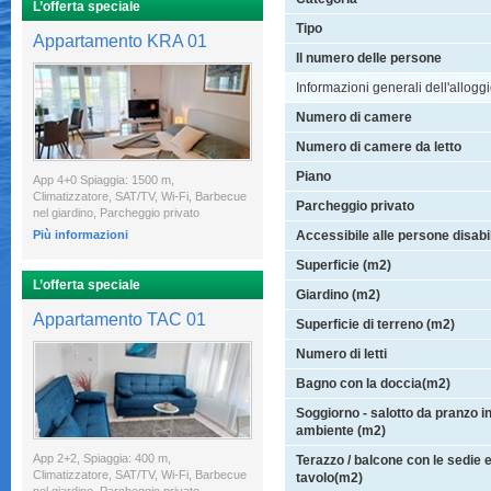
L’offerta speciale
Tipo
Appartamento KRA 01
Il numero delle persone
Informazioni generali dell'allogg
Numero di camere
Numero di camere da letto
Piano
App 4+0 Spiaggia: 1500 m,
Climatizzatore, SAT/TV, Wi-Fi, Barbecue
Parcheggio privato
nel giardino, Parcheggio privato
Più informazioni
Accessibile alle persone disabil
Superficie (m2)
L’offerta speciale
Giardino (m2)
Appartamento TAC 01
Superficie di terreno (m2)
Numero di letti
Bagno con la doccia(m2)
Soggiorno - salotto da pranzo i
ambiente (m2)
App 2+2, Spiaggia: 400 m,
Terazzo / balcone con le sedie 
Climatizzatore, SAT/TV, Wi-Fi, Barbecue
tavolo(m2)