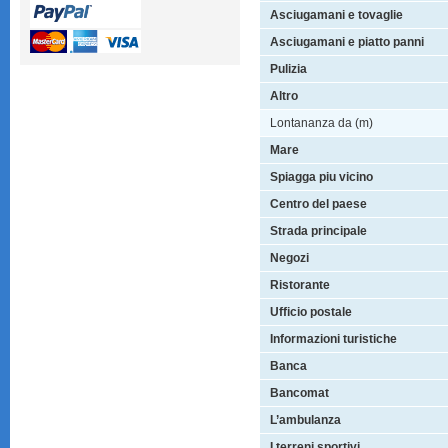
Asciugamani e tovaglie
Asciugamani e piatto panni
Pulizia
Altro
Lontananza da (m)
Mare
Spiagga piu vicino
Centro del paese
Strada principale
Negozi
Ristorante
Ufficio postale
Informazioni turistiche
Banca
Bancomat
L’ambulanza
I terreni sportivi