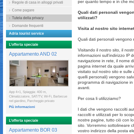
per quanto tempo e in che mod
Regole di casa in alloggi privati
Come pagare
Quali dati personali vengo
utilizzati?
Tutela della privacy
Domande frequenti
Visita al nostro sito interne
Adria tourist service
Quali dati personali vengono r
L’offerta speciale
Visitando il nostro sito, il n
Appartamento AND 02
informazioni sull’indirizzo IP 
navigazione in rete, il nome di
pagina internet da quale arriv
visitato sul nostro sito e sulle
quelli personali) vengono salva
programma di navigazione in 
avanti.
App 4+1, Spiaggia: 400 m,
Climatizzatore, SAT/TV, Wi-Fi, Barbecue
Per cosa li utilizziamo?
nel giardino, Parcheggio privato
Più informazioni
I dati che vengono raccolti 
raccolti e utilizzati per lo scopo
nostre pagine, tutto ciò con lo
L’offerta speciale
sito. Vorremmo sottolineare ch
Appartamento BOR 03
vostro indirizzo della posta el