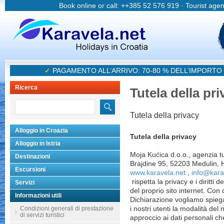
Book online or call: ++385 52 576 919 · Tourist age
✓
PAGAMENTO ALL’ARRIVO: 70-80 % DELL’IMPORTO
Ricerca
Tutela della pri
Tutela della privacy
Alloggio in Croazia
Tutela della privacy
Alloggio in Istria
Moja Kućica d.o.o., agenzia tu
Destinazioni
Brajdine 95, 52203 Medulin, 
Escursioni
www.karavela.net
,
info@kara
rispetta la privacy e i diritti de
Servizi
del proprio sito internet. Con
Informazioni utili
Dichiarazione vogliamo spiega
Condizioni generali di prestazione
i nostri utenti la modalità del 
di servizi turistici
approccio ai dati personali ch