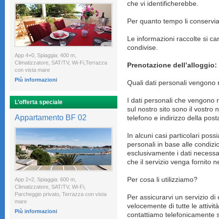
che vi identificherebbe.
Per quanto tempo li conservia
Le informazioni raccolte si 
condivise.
App 4+0, Spiaggia: 400 m,
Climatizzatore, SAT/TV, Wi-Fi,Terrazza
Prenotazione dell’alloggio:
con vista mare
Più informazioni
Quali dati personali vengono r
I dati personali che vengono r
L’offerta speciale
sul nostro sito sono il vost
Appartamento BF 02
telefono e indirizzo della post
In alcuni casi particolari possi
personali in base alle condizio
esclusivamente i dati necessar
che il servizio venga fornito 
Per cosa li utilizziamo?
App 2+2, Spiaggia: 600 m,
Climatizzatore, SAT/TV, Wi-Fi,
Parcheggio privato, Terrazza con vista
Per assicurarvi un servizio di
mare
velocemente di tutte le attività
Più informazioni
contattiamo telefonicamente s