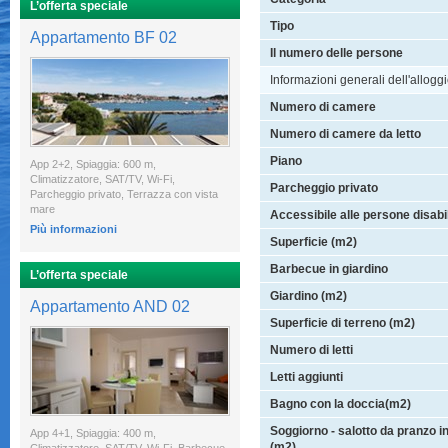
L’offerta speciale
Tipo
Appartamento BF 02
Il numero delle persone
Informazioni generali dell'allogg
Numero di camere
Numero di camere da letto
Piano
App 2+2, Spiaggia: 600 m,
Climatizzatore, SAT/TV, Wi-Fi,
Parcheggio privato
Parcheggio privato, Terrazza con vista
mare
Accessibile alle persone disabil
Più informazioni
Superficie (m2)
Barbecue in giardino
L’offerta speciale
Giardino (m2)
Appartamento AND 02
Superficie di terreno (m2)
Numero di letti
Letti aggiunti
Bagno con la doccia(m2)
Soggiorno - salotto da pranzo i
App 4+1, Spiaggia: 400 m,
(m2)