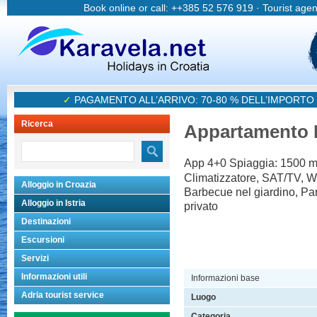
Book online or call: ++385 52 576 919 · Tourist age
✓
PAGAMENTO ALL’ARRIVO: 70-80 % DELL’IMPORTO
Ricerca
Appartamento 
App 4+0 Spiaggia: 1500 m
Climatizzatore, SAT/TV, Wi
Alloggio in Croazia
Barbecue nel giardino, Pa
Alloggio in Istria
privato
Destinazioni
Escursioni
Servizi
Informazioni utili
Informazioni base
Adria tourist service
Luogo
Categoria