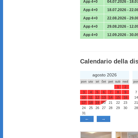
App 4+0
04.07.2026 - 18.0
App 4+0
18.07.2026 - 22.0
App 4+0
22.08.2026 - 29.0
App 4+0
29.08.2026 - 12.0
App 4+0
12.09.2026 - 30.0
Calendario della dis
agosto 2026
pon
uto
sri
čet
pet
sub
ned
po
1
2
3
4
5
6
7
8
9
7
10
11
12
13
14
15
16
14
17
18
19
20
21
22
23
21
24
25
26
27
28
29
30
28
31
←
→