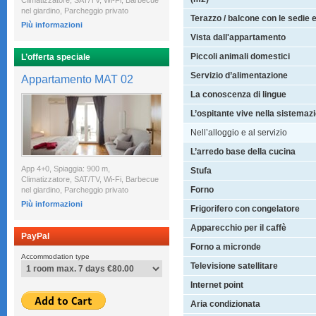
Climatizzatore, SAT/TV, Wi-Fi, Barbecue
nel giardino, Parcheggio privato
Terazzo / balcone con le sedie 
Più informazioni
Vista dall'appartamento
Piccoli animali domestici
L’offerta speciale
Servizio d’alimentazione
Appartamento MAT 02
La conoscenza di lingue
L’ospitante vive nella sistemaz
Nell’alloggio e al servizio
L’arredo base della cucina
App 4+0, Spiaggia: 900 m,
Stufa
Climatizzatore, SAT/TV, Wi-Fi, Barbecue
Forno
nel giardino, Parcheggio privato
Più informazioni
Frigorifero con congelatore
Apparecchio per il caffè
PayPal
Forno a micronde
Accommodation type
Televisione satellitare
Internet point
Aria condizionata