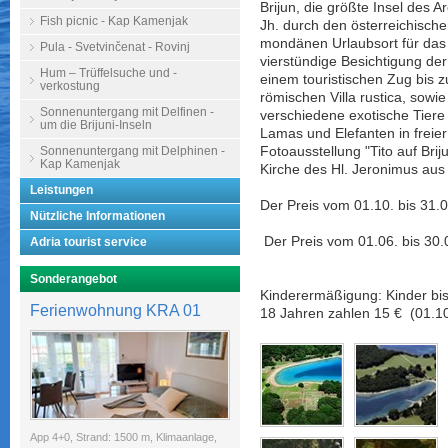
Brijun, die größte Insel des 
Fish picnic - Kap Kamenjak
Jh. durch den österreichische
mondänen Urlaubsort für das
Pula - Svetvinčenat - Rovinj
vierstündige Besichtigung der 
Hum – Trüffelsuche und -
einem touristischen Zug bis z
verkostung
römischen Villa rustica, sow
Sonnenuntergang mit Delfinen -
verschiedene exotische Tiere
um die Brijuni-Inseln
Lamas und Elefanten in freie
Sonnenuntergang mit Delphinen -
Fotoausstellung "Tito auf Bri
Kap Kamenjak
Kirche des Hl. Jeronimus aus 
Leistungen
Der Preis vom 01.10. bis 31.0
Nützliche Informationen
Der Preis vom 01.06.
bis
30.
Adria tourist service
Sonderangebot
Kinderermäßigung: Kinder bis 
Ferienwohnung KRA 01
18 Jahren zahlen 15 € (01.10.
App 4+0, Strand: 1500 m, Klimaanlage,