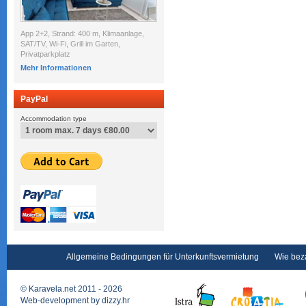
App 2+2, Strand: 400 m, Klimaanlage,
SAT/TV, Wi-Fi, Grill im Garten,
Privatparkplatz
Mehr Informationen
PayPal
Accommodation type
Allgemeine Bedingungen für Unterkunftsvermietung
Wie bez
©
Karavela.net
2011 - 2026
Web-development by
dizzy.hr