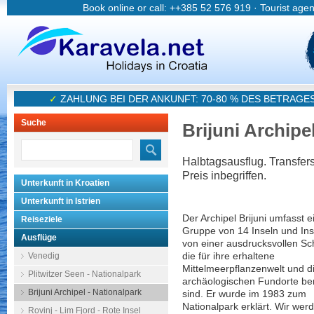
Book online or call: ++385 52 576 919 · Tourist age
✓
ZAHLUNG BEI DER ANKUNFT: 70-80 % DES BETRAGE
Suche
Brijuni Archipe
Halbtagsausflug. Transfers,
Preis inbegriffen.
Unterkunft in Kroatien
Unterkunft in Istrien
Der Archipel Brijuni umfasst e
Reiseziele
Gruppe von 14 Inseln und In
Ausflüge
von einer ausdrucksvollen Sc
Venedig
die für ihre erhaltene
Mittelmeerpflanzenwelt und d
Plitwitzer Seen - Nationalpark
archäologischen Fundorte b
Brijuni Archipel - Nationalpark
sind. Er wurde im 1983 zum
Nationalpark erklärt. Wir werd
Rovinj - Lim Fjord - Rote Insel