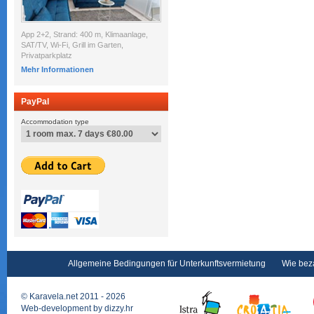
App 2+2, Strand: 400 m, Klimaanlage,
SAT/TV, Wi-Fi, Grill im Garten,
Privatparkplatz
Mehr Informationen
PayPal
Accommodation type
Allgemeine Bedingungen für Unterkunftsvermietung
Wie bez
©
Karavela.net
2011 - 2026
Web-development by
dizzy.hr