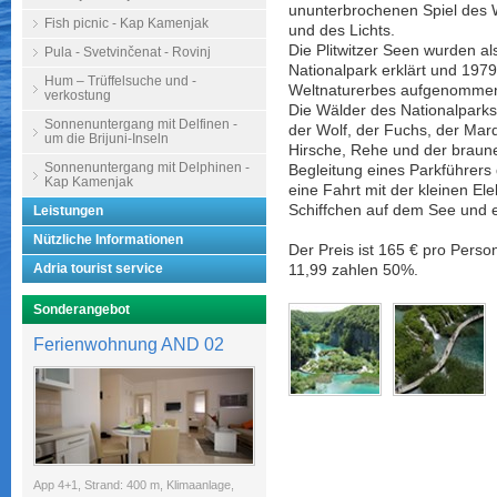
ununterbrochenen Spiel des
Fish picnic - Kap Kamenjak
und des Lichts.
Die Plitwitzer Seen wurden 
Pula - Svetvinčenat - Rovinj
Nationalpark erklärt und 197
Hum – Trüffelsuche und -
Weltnaturerbes aufgenomme
verkostung
Die Wälder des Nationalparks
Sonnenuntergang mit Delfinen -
der Wolf, der Fuchs, der Mard
um die Brijuni-Inseln
Hirsche, Rehe und der braune
Sonnenuntergang mit Delphinen -
Begleitung eines Parkführers
Kap Kamenjak
eine Fahrt mit der kleinen El
Schiffchen auf dem See und 
Leistungen
Nützliche Informationen
Der Preis ist
165 €
pro Perso
Adria tourist service
11,99 zahlen 50%.
Sonderangebot
Ferienwohnung AND 02
App 4+1, Strand: 400 m, Klimaanlage,