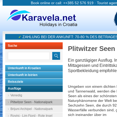
Book online or call: ++385 52 576 919 · Tourist age
✓
ZAHLUNG BEI DER ANKUNFT: 70-80 % DES BETRAGE
Suche
Plitwitzer Seen
Ein ganztägiger Ausflug. Im
Mittagessen und Eintrittsk
Unterkunft in Kroatien
Sportbekleidung empfohle
Unterkunft in Istrien
Reiseziele
Umgeben von einem dichten
Ausflüge
und Tannenwald, werden die P
Venedig
Seen als eines der schönsten
Naturphänomene der Welt bet
Plitwitzer Seen - Nationalpark
Sechzehn Seen, die durch 92
Brijuni Archipel - Nationalpark
Wasserfälle verbunden sind, 
sich ineinander über im
Rovinj - Lim Fjord - Rote Insel