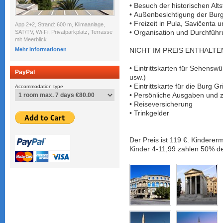
• Besuch der historischen Alt
• Außenbesichtigung der Bur
• Freizeit in Pula, Savičenta 
App 2+2, Strand: 600 m, Klimaanlage,
SAT/TV, Wi-Fi, Privatparkplatz, Terrasse
• Organisation und Durchführ
mit Meerblick
Mehr Informationen
NICHT IM PREIS ENTHALTE
• Eintrittskarten für Sehensw
PayPal
usw.)
• Eintrittskarte für die Burg 
Accommodation type
• Persönliche Ausgaben und z
• Reiseversicherung
• Trinkgelder
Der Preis ist 119 €. Kinderer
Kinder 4-11,99 zahlen 50% de