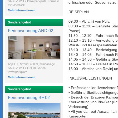
SAT/TV, Wi-Fi, Privatparkplatz, Terrasse
erfrischen oder Souvenirs zu 
mit Meerblick
Mehr Informationen
REISEPLAN
09:30 – Abfahrt von Pula
Sonderangebot
09:30 – 11:30 – Geführte Stad
Ferienwohnung AND 02
Pause)
11:30 – 12:10 – Fahrt nach S
12:10 – 13:10 – Verkostung v
Wurst- und Käsespezialitäten
13:10 – 13:40 – Besichtigung 
13:40 – 14:05 – Fahrt nach R
14:05 – 14:50 – Geführte Sta
14:50 – 16:00 – Freizeit in Ro
App 4+1, Strand: 400 m, Klimaanlage,
SAT/TV, Wi-Fi, Grill im Garten,
16:00 – Abreise von Rovinj 
Privatparkplatz
Mehr Informationen
INKLUSIVE LEISTUNGEN
• Professioneller, lizenziert
Sonderangebot
• Geführte Stadtbesichtigung
Ferienwohnung BF 02
• Besuch der Brauerei Kampan
• Verkostung von Bio-Bier (
Verkostung)
• All-you-can-eat-Auswahl an
Käsesorten