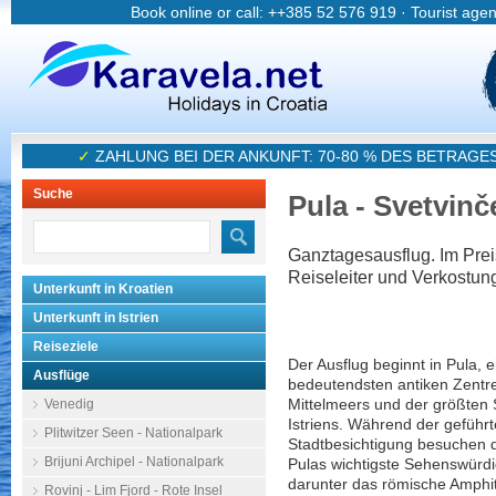
Book online or call: ++385 52 576 919 · Tourist age
✓
ZAHLUNG BEI DER ANKUNFT: 70-80 % DES BETRAGE
Suche
Pula - Svetvinč
Ganztagesausflug. Im Preis
Reiseleiter und Verkostun
Unterkunft in Kroatien
Unterkunft in Istrien
Reiseziele
Der Ausflug beginnt in Pula, 
Ausflüge
bedeutendsten antiken Zentr
Venedig
Mittelmeers und der größten 
Istriens. Während der geführ
Plitwitzer Seen - Nationalpark
Stadtbesichtigung besuchen 
Brijuni Archipel - Nationalpark
Pulas wichtigste Sehenswürdi
darunter das römische Amphi
Rovinj - Lim Fjord - Rote Insel