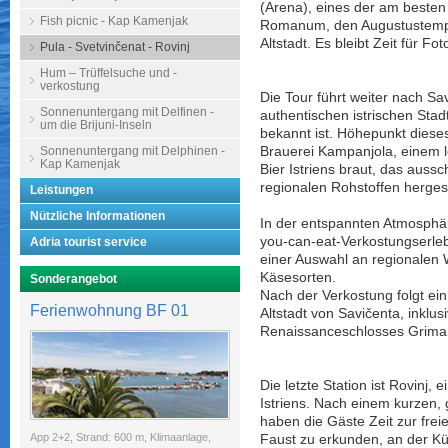
(Arena), eines der am besten
Fish picnic - Kap Kamenjak
Romanum, den Augustustempel
Altstadt. Es bleibt Zeit für F
Pula - Svetvinčenat - Rovinj
Hum – Trüffelsuche und -
verkostung
Die Tour führt weiter nach Sav
Sonnenuntergang mit Delfinen -
authentischen istrischen Stad
um die Brijuni-Inseln
bekannt ist. Höhepunkt dieses
Sonnenuntergang mit Delphinen -
Brauerei Kampanjola, einem l
Kap Kamenjak
Bier Istriens braut, das aussc
regionalen Rohstoffen hergeste
Leistungen
Nützliche Informationen
In der entspannten Atmosphär
you-can-eat-Verkostungserleb
Adria tourist service
einer Auswahl an regionalen 
Käsesorten.
Sonderangebot
Nach der Verkostung folgt ein
Ferienwohnung BF 01
Altstadt von Savičenta, inklus
Renaissanceschlosses Griman
Die letzte Station ist Rovinj,
Istriens. Nach einem kurzen, 
haben die Gäste Zeit zur frei
App 2+2, Strand: 600 m, Klimaanlage,
Faust zu erkunden, an der Kü