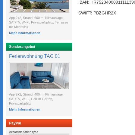
IBAN: HR7523400091111139
SWIFT: PBZGHR2X
App 2+2, Strand: 600 m, Klimaanlage,
SAT/TV, Wi-Fi, Privatparkplatz, Terrasse
mit Meerblick
Mehr Informationen
Sonderangebot
Ferienwohnung TAC 01
App 2+2, Strand: 400 m, Klimaanlage,
SAT/TV, Wi-Fi, Grill im Garten,
Privatparkplatz
Mehr Informationen
PayPal
Accommodation type