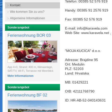
Telefon: 00385 52 576 919
Kontakt
Handy: 00385 91 2576 919
Wie kommen Sie zu uns?
Allgemeine Informationen
Fax: 00385 52 576 919
Sonderangebot
E-mail: info@karavela.com
Web Site: www.karavela.net 
Ferienwohnung BOR 03
"MOJA KUCICA" d.o.o.
Adresse: Brajdine 95
Ort: Medulin
App 4+0, Strand: 400 m, Klimaanlage,
PLZ: 52203
SAT/TV, Wi-Fi, Terrasse mit Meerblick
Land: Hrvatska
Mehr Informationen
MB: 01429221
Sonderangebot
OIB: 42111768790
Ferienwohnung BF 02
ID: HR-AB-52-040143631