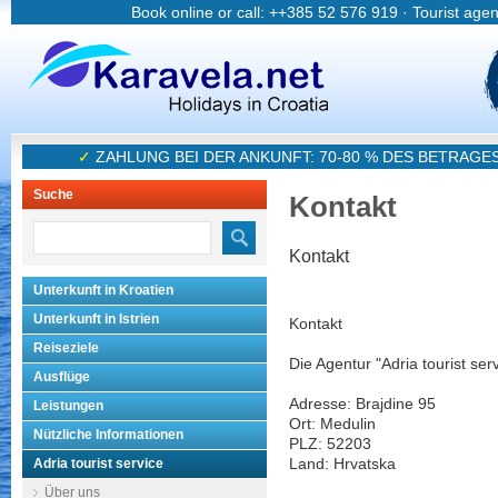
Book online or call: ++385 52 576 919 · Tourist age
✓
ZAHLUNG BEI DER ANKUNFT: 70-80 % DES BETRAGE
Suche
Kontakt
Kontakt
Unterkunft in Kroatien
Unterkunft in Istrien
Kontakt
Reiseziele
Die Agentur "Adria tourist ser
Ausflüge
Adresse: Brajdine 95
Leistungen
Ort: Medulin
Nützliche Informationen
PLZ: 52203
Adria tourist service
Land: Hrvatska
Über uns