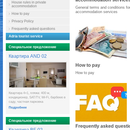
House rules in private
accommodation
General terms and conditions fo
accommodation services
How to pay
Privacy Policy
Frequently asked questions
Adria tourist service
Специальное предложение
Квартира AND 02
How to pay
How to pay
Квартира 4+1, пляжа: 400 м,
кондиционер, SAT/TV, Wi-Fi, барбекю в
саду, частная парковка
Подробнее
Специальное предложение
Frequently asked questi
Квартира BF 02