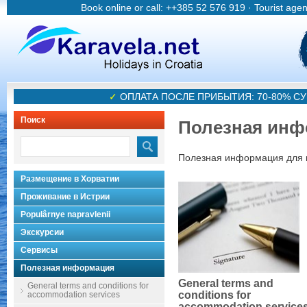
Book online or call: ++385 52 576 919 · Tourist age
✓
ОПЛАТА ПОСЛЕ ПРИБЫТИЯ: 70-80% 
Поиск
Полезная инф
Полезная информация для 
Размещение в Хорватии
Проживание в Истрии
Populârnye napravlenii
Экскурсии
Сервисы
Полезная информация
General terms and
General terms and conditions for
conditions for
accommodation services
accommodation service