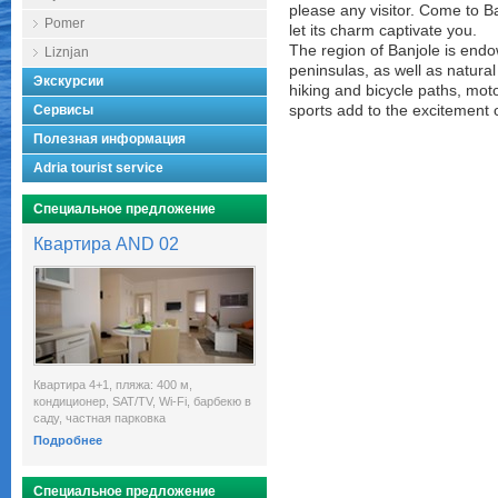
please any visitor. Come to B
Pomer
let its charm captivate you.
The region of Banjole is end
Liznjan
peninsulas, as well as natura
Экскурсии
hiking and bicycle paths, mot
Сервисы
sports add to the excitement 
Полезная информация
Adria tourist service
Специальное предложение
Квартира AND 02
Квартира 4+1, пляжа: 400 м,
кондиционер, SAT/TV, Wi-Fi, барбекю в
саду, частная парковка
Подробнее
Специальное предложение