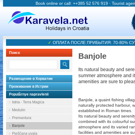
Book online or call: ++385 52 576 919 · Tourist age
✓
ОПЛАТА ПОСЛЕ ПРИБЫТИЯ: 70-80% 
Поиск
Banjole
Its natural beauty and sere
summer atmosphere and its 
Размещение в Хорватии
amenities are sure to pleas
Проживание в Истрии
Populârnye napravlenii
Banjole, a quaint fishing villag
Istria - Terra Magica
naturally protected harbour, 
Medulin
established in Roman times.
Its natural beauty and serenit
Premantura
combined with its colourful 
Banjole
atmosphere and its varied ra
facilities and amenities are su
Pješčana uvala