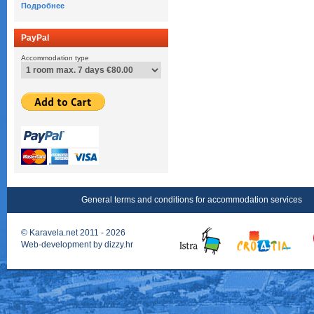
Подробнее
PayPal
Accommodation type
General terms and conditions for accommodation services
©
Karavela.net
2011 - 2026
Web-development by
dizzy.hr