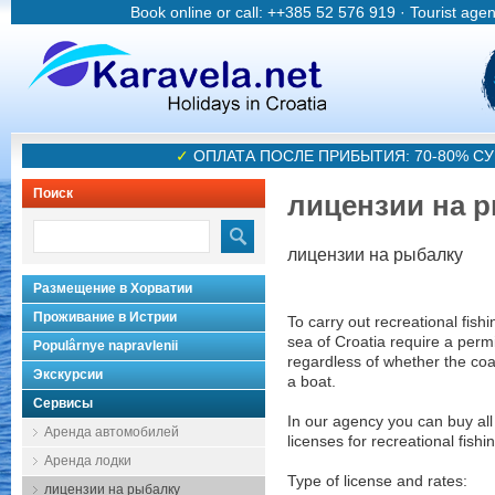
Book online or call: ++385 52 576 919 · Tourist age
✓
ОПЛАТА ПОСЛЕ ПРИБЫТИЯ: 70-80% 
Поиск
лицензии на 
лицензии на рыбалку
Размещение в Хорватии
Проживание в Истрии
To carry out recreational fishi
sea of Croatia require a permi
Populârnye napravlenii
regardless of whether the coa
Экскурсии
a boat.
Сервисы
In our agency you can buy all
Аренда автомобилей
licenses for recreational fishi
Аренда лодки
Type of license and rates:
лицензии на рыбалку