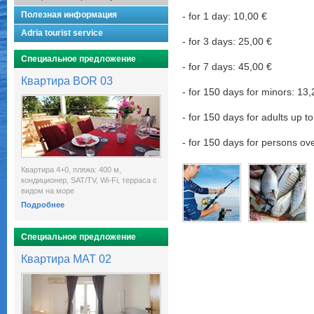
Полезная информация
- for 1 day: 10,00 €
Adria tourist service
- for 3 days: 25,00 €
Специальное предложение
- for 7 days: 45,00 €
Квартира BOR 03
- for 150 days for minors: 13
- for 150 days for adults up t
- for 150 days for persons ov
Квартира 4+0, пляжа: 400 м,
кондиционер, SAT/TV, Wi-Fi, терраса с
видом на море
Подробнее
Специальное предложение
Квартира MAT 02